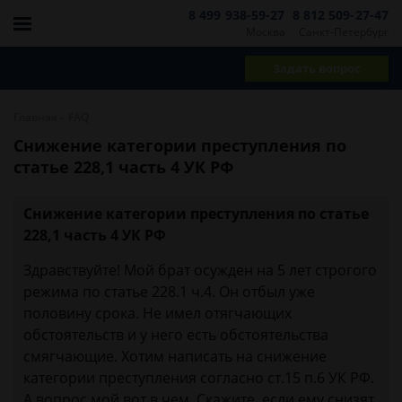
8 499 938-59-27
8 812 509-27-47
Москва
Санкт-Петербург
Задать вопрос
-
Главная
FAQ
Снижение категории преступления по
статье 228,1 часть 4 УК РФ
Снижение категории преступления по статье
228,1 часть 4 УК РФ
Здравствуйте! Мой брат осужден на 5 лет строгого
режима по статье 228.1 ч.4. Он отбыл уже
половину срока. Не имел отягчающих
обстоятельств и у него есть обстоятельства
смягчающие. Хотим написать на снижение
категории преступления согласно ст.15 п.6 УК РФ.
А вопрос мой вот в чем. Скажите, если ему снизят