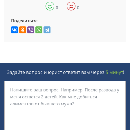
0
0
Поделиться:
Задайте вопрос и юрист ответит вам через
5 минут
!