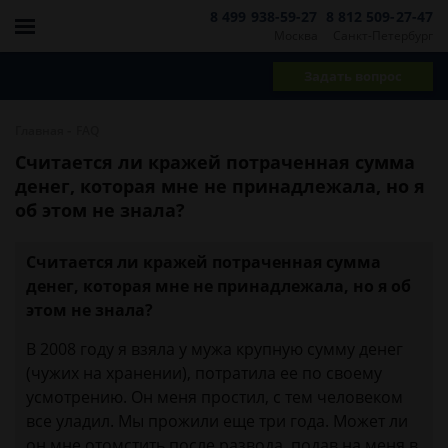
8 499 938-59-27
8 812 509-27-47
Москва
Санкт-Петербург
Задать вопрос
-
Главная
FAQ
Считается ли кражей потраченная сумма
денег, которая мне не принадлежала, но я
об этом не знала?
Считается ли кражей потраченная сумма
денег, которая мне не принадлежала, но я об
этом не знала?
В 2008 году я взяла у мужа крупную сумму денег
(чужих на хранении), потратила ее по своему
усмотрению. Он меня простил, с тем человеком
все уладил. Мы прожили еще три года. Может ли
он мне отомстить после развода, подав на меня в