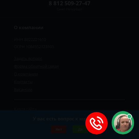
8 812 509-27-47
Санкт-Петербург
О компании
ИНН 8922221610
ОГРН 1084552123105
Задать вопрос
Форма обратной связи
О компании
Контакты
Вакансии
Карта сайта
Политика персональных данных
У вас есть вопрос к юристу?
©2019-2026 Все права защищены.
Нет
Да