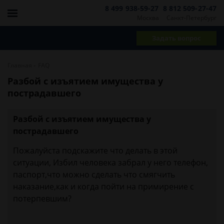
8 499 938-59-27
8 812 509-27-47
Москва
Санкт-Петербург
Задать вопрос
-
Главная
FAQ
Разбой с изъятием имущества у
пострадавшего
Разбой с изъятием имущества у
пострадавшего
Пожалуйста подскажите что делать в этой
ситуации, Избил человека забрал у него телефон,
паспорт,что можно сделать что смягчить
наказание,как и когда пойти на примирение с
потерпевшим?