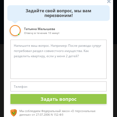
Задайте свой вопрос, мы вам
перезвоним!
Татьяна Малышева
Спросить юриста
Отвечу в течение 10 минут
Последние статьи
«Нужен защитник»: как правильно выбрать
Задать вопрос
адвоката
Мы соблюдаем Федеральный закон «О персональных
данных»
от 27.07.2006 N 152-ФЗ