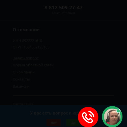
8 812 509-27-47
Санкт-Петербург
О компании
ИНН 8922221610
ОГРН 1084552123105
Задать вопрос
Форма обратной связи
О компании
Контакты
Вакансии
Карта сайта
Политика персональных данных
У вас есть вопрос к юристу?
©2019-2026 Все права защищены.
Нет
Да