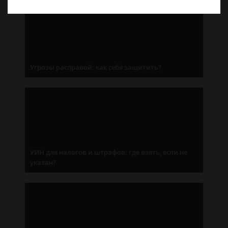
Угрозы расправой: как себя защитить?
УИН для налогов и штрафов: где взять, если не
указан?