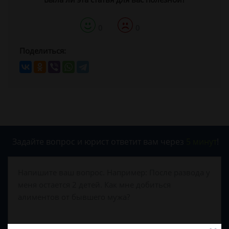
0
0
Поделиться:
Задайте вопрос и юрист ответит вам через
5 минут
!