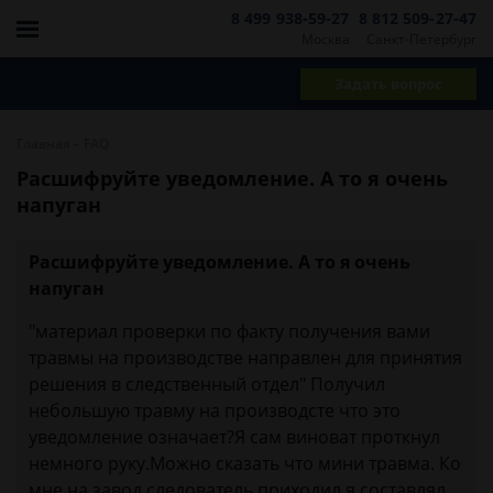
8 499 938-59-27
8 812 509-27-47
Москва
Санкт-Петербург
Задать вопрос
-
Главная
FAQ
Расшифруйте уведомление. А то я очень
напуган
Расшифруйте уведомление. А то я очень
напуган
"материал проверки по факту получения вами
травмы на производстве направлен для принятия
решения в следственный отдел" Получил
небольшую травму на производсте что это
уведомление означает?Я сам виноват проткнул
немного руку.Можно сказать что мини травма. Ко
мне на завод следователь приходил я составлял