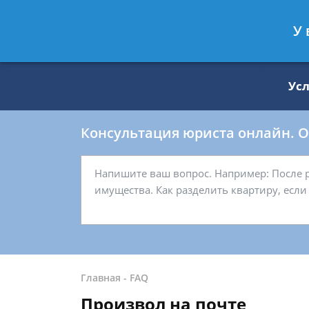
Москва
Санкт-Петербург
У 
8 499 938-59-27
8 812 509-27-
Ус
Консультация юриста онлайн. От
Главная
-
FAQ
Произвол на почте