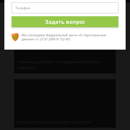
Последние статьи
Задать вопрос
Мы соблюдаем Федеральный закон «О персональных
данных»
от 27.07.2006 N 152-ФЗ
«Нужен защитник»: как правильно выбрать
адвоката
Угрозы расправой: как себя защитить?