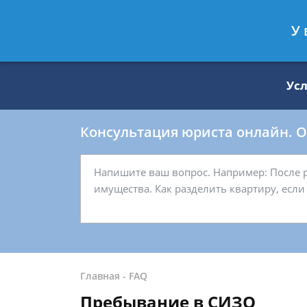
Москва
Санкт-Петербург
У 
8 499 938-59-27
8 812 509-27-
Ус
Консультация юриста онлайн. От
Главная
-
FAQ
Пребывание в СИЗО