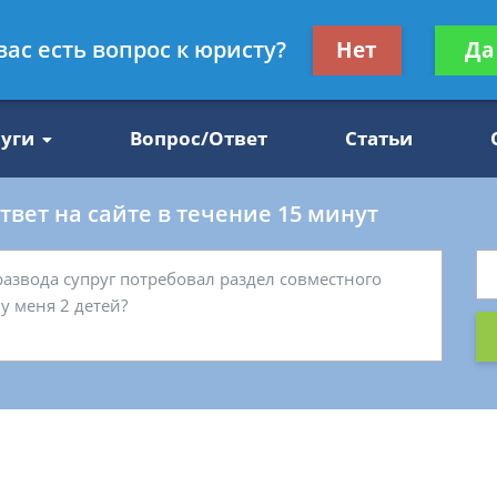
Получите консул
вас есть вопрос к юристу?
Нет
Да
47
бес
луги
Вопрос/Ответ
Статьи
вет на сайте в течение 15 минут