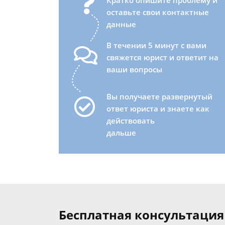
Кратко опишите проблему и
оставьте свои контактные
данные
В течении 5 минут с вами
свяжется юрист и ответит на
ваши вопросы
Вы получаете развернутый
ответ юриста и знаете как
действовать
дальше
Бесплатная консультация