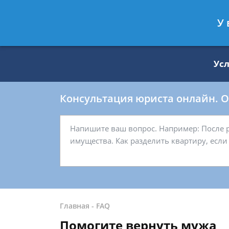
Москва
Санкт-Петербург
У 
8 499 938-59-27
8 812 509-27-
Ус
Консультация юриста онлайн. От
Главная
-
FAQ
Помогите вернуть мужа