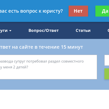
Получите консул
вас есть вопрос к юристу?
Нет
Да
47
бес
луги
Вопрос/Ответ
Статьи
вет на сайте в течение 15 минут