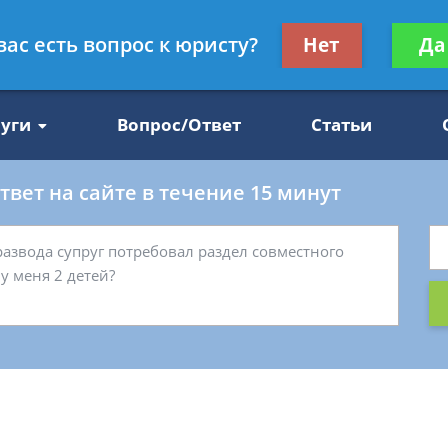
Получите консул
вас есть вопрос к юристу?
Нет
Да
47
бес
луги
Вопрос/Ответ
Статьи
вет на сайте в течение 15 минут