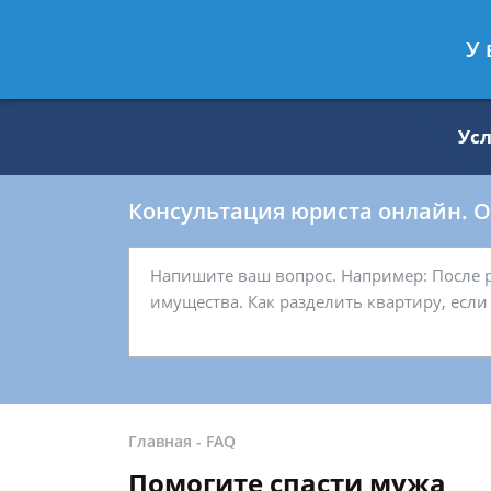
Москва
Санкт-Петербург
У 
8 499 938-59-27
8 812 509-27-
Ус
Консультация юриста онлайн. От
Главная
-
FAQ
Помогите спасти мужа