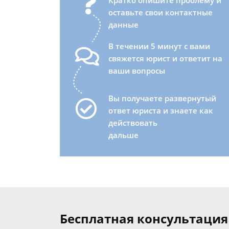
Кратко опишите проблему и
оставьте свои контактные
данные
В течении 5 минут с вами
свяжется юрист и ответит на
ваши вопросы
Вы получаете развернутый
ответ юриста и знаете как
действовать
дальше
Бесплатная консультация