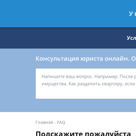
Москва
Санкт-Петербург
У 
8 499 938-59-27
8 812 509-27-
Ус
Консультация юриста онлайн. От
Главная
-
FAQ
Подскажите пожалуйста