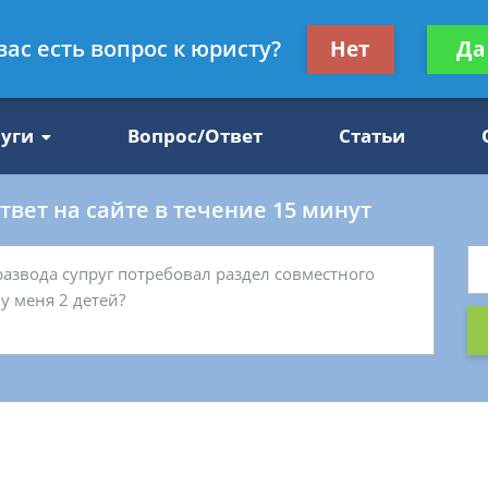
Получите консул
вас есть вопрос к юристу?
Нет
Да
47
бес
луги
Вопрос/Ответ
Статьи
вет на сайте в течение 15 минут