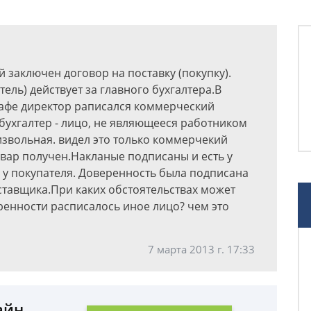
 заключен договор на поставку (покупку).
ль) действует за главного бухгалтера.В
рафе директор раписался коммерческий
 бухгалтер - лицо, не являющееся работником
извольная. видел это только коммерчекий
овар получен.Накланые подписаны и есть у
х у покупателя. Доверенность была подписана
ставщика.При каких обстоятельствах может
еренности расписалось иное лицо? чем это
7 марта 2013 г. 17:33
айн