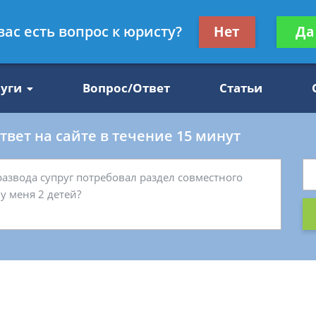
Получите консул
вас есть вопрос к юристу?
Нет
Да
47
бес
луги
Вопрос/Ответ
Статьи
вет на сайте в течение 15 минут