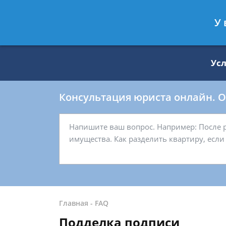
Москва
Санкт-Петербург
У 
8 499 938-59-27
8 812 509-27-
Ус
Консультация юриста онлайн. От
Главная
-
FAQ
Подделка подписи