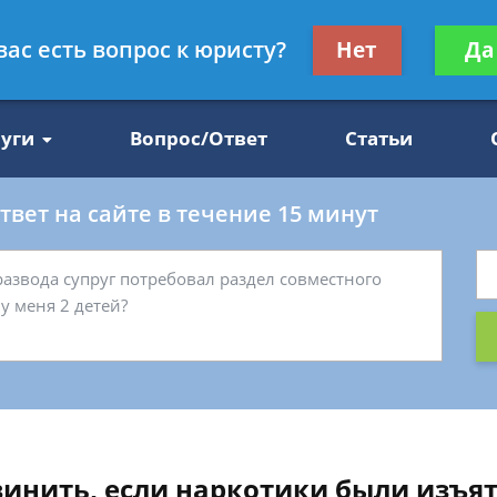
Получите консул
вас есть вопрос к юристу?
Нет
Да
47
бес
луги
Вопрос/Ответ
Статьи
вет на сайте в течение 15 минут
винить, если наркотики были изъя