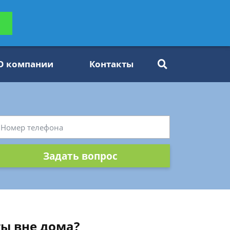
ьтацию
Задать вопрос
платно
О компании
Контакты
Задать вопрос
ты вне дома?