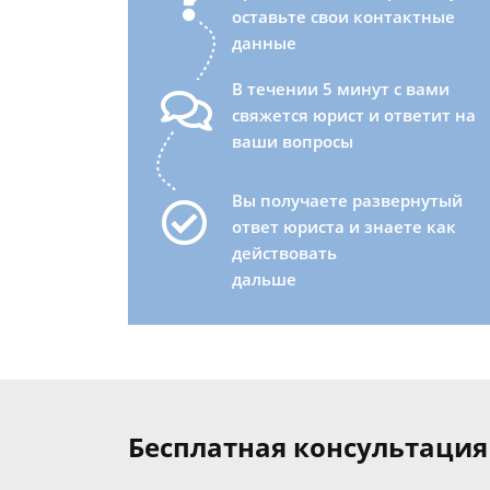
оставьте свои контактные
данные
В течении 5 минут с вами
свяжется юрист и ответит на
ваши вопросы
Вы получаете развернутый
ответ юриста и знаете как
действовать
дальше
Бесплатная консультация