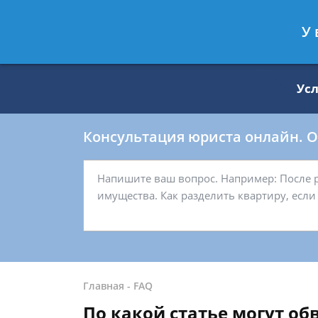
Москва
Санкт-Петербург
У 
8 499 938-59-27
8 812 509-27-
Ус
Консультация юриста онлайн. От
Главная
-
FAQ
По какой статье могут об