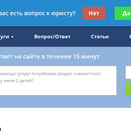
Получите консул
вас есть вопрос к юристу?
Нет
Да
47
бес
луги
Вопрос/Ответ
Статьи
вет на сайте в течение 15 минут
я