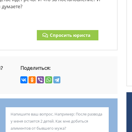
м думаете?
Спросить юриста
й?
Поделиться: