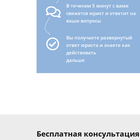
В течении 5 минут с вами
свяжется юрист и ответит на
ваши вопросы
Вы получаете развернутый
ответ юриста и знаете как
действовать
дальше
Бесплатная консультация