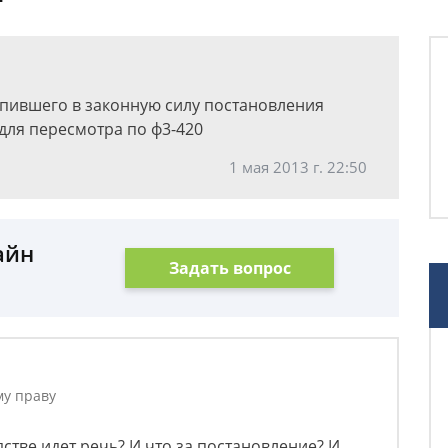
упившего в законную силу постановления
для пересмотра по ф3-420
1 мая 2013 г. 22:50
айн
Задать вопрос
му праву
стве идет речь? И что за постановление? И