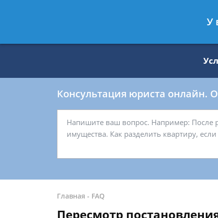
Москва
Санкт-Петербург
У 
8 499 938-59-27
8 812 509-27-
Ус
Консультация юриста онлайн. От
Главная
-
FAQ
Пересмотр постановлени