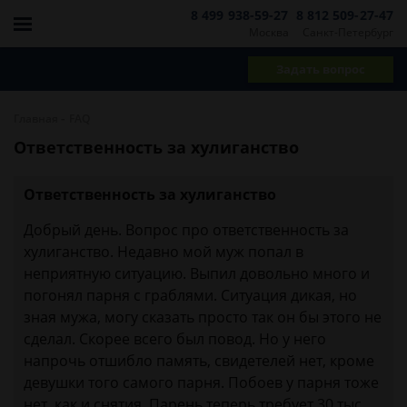
8 499 938-59-27
8 812 509-27-47
Москва
Санкт-Петербург
Задать вопрос
-
Главная
FAQ
Ответственность за хулиганство
Ответственность за хулиганство
Добрый день. Вопрос про ответственность за
хулиганство. Недавно мой муж попал в
неприятную ситуацию. Выпил довольно много и
погонял парня с граблями. Ситуация дикая, но
зная мужа, могу сказать просто так он бы этого не
сделал. Скорее всего был повод. Но у него
напрочь отшибло память, свидетелей нет, кроме
девушки того самого парня. Побоев у парня тоже
нет, как и снятия. Парень теперь требует 30 тыс.