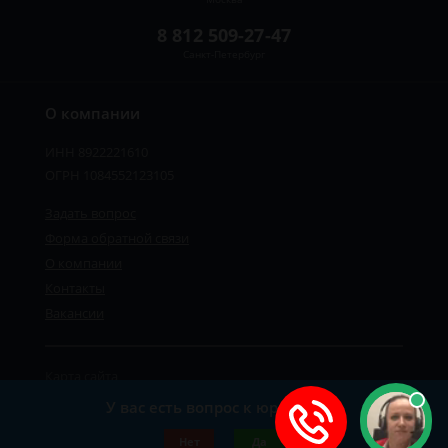
8 812 509-27-47
Санкт-Петербург
О компании
ИНН 8922221610
ОГРН 1084552123105
Задать вопрос
Форма обратной связи
О компании
Контакты
Вакансии
Карта сайта
Политика персональных данных
У вас есть вопрос к юристу?
©2019-2026 Все права защищены.
Нет
Да