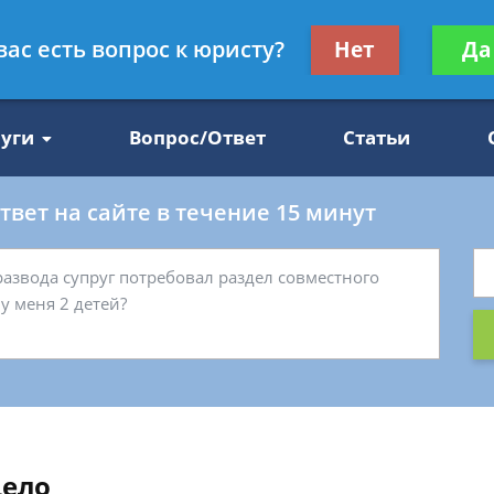
Получите консул
вас есть вопрос к юристу?
Нет
Да
47
бес
луги
Вопрос/Ответ
Статьи
вет на сайте в течение 15 минут
дело