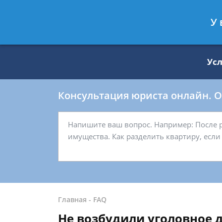
Москва
Санкт-Петербург
У 
8 499 938-59-27
8 812 509-27-
Ус
Консультация юриста онлайн. От
Главная
-
FAQ
Не возбудили уголовное 