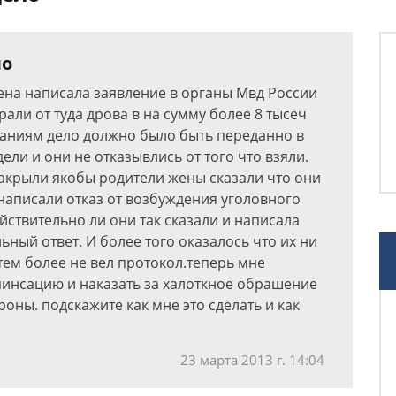
ло
жена написала заявление в органы Мвд России
рали от туда дрова в на сумму более 8 тысеч
заниям дело должно было быть переданно в
дели и они не отказывлись от того что взяли.
акрыли якобы родители жены сказали что они
написали отказ от возбуждения уголовного
йствительно ли они так сказали и написала
ьный ответ. И более того оказалось что их ни
тем более не вел протокол.теперь мне
инсацию и наказать за халоткное обрашение
роны. подскажите как мне это сделать и как
23 марта 2013 г. 14:04