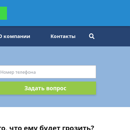
ьтацию
Задать вопрос
платно
О компании
Контакты
Задать вопрос
о, что ему будет грозить?