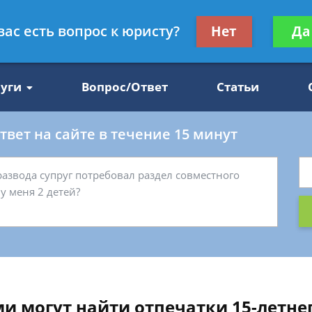
Получите консул
вас есть вопрос к юристу?
Нет
Да
47
бес
луги
Вопрос/Ответ
Статьи
вет на сайте в течение 15 минут
и могут найти отпечатки 15-летнег