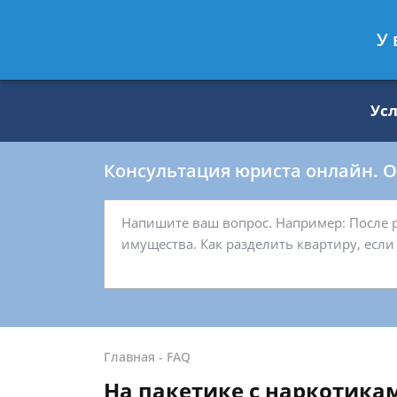
Москва
Санкт-Петербург
У 
8 499 938-59-27
8 812 509-27-
Ус
Консультация юриста онлайн. От
Главная
-
FAQ
На пакетике с наркотикам