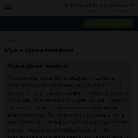
8 499 938-59-27
8 812 509-27-47
Москва
Санкт-Петербург
Задать вопрос
-
Главная
FAQ
Муж и кража телефона
Муж и кража телефона
Подскажите пожалуйста, недавно отдыхая в
увеселительном заведении муж(был в военной
форме) с пола поднял телефон никому об этом не
сообщив. Еще немного посидев там мы покинули
это место. Позже позвонили командиры(муж
военнослужащий), попросили о встрече в итоге
его задержали с телефоном в кармане доставили
в отдел. Сейчас дело передают в военную
прокуратуру для возбуждения уголовного дела по