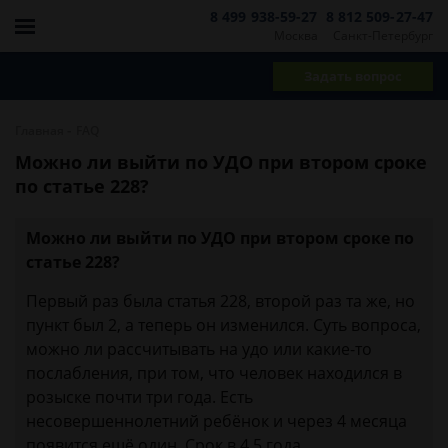
8 499 938-59-27
8 812 509-27-47
Москва
Санкт-Петербург
Задать вопрос
-
Главная
FAQ
Можно ли выйти по УДО при втором сроке
по статье 228?
Можно ли выйти по УДО при втором сроке по
статье 228?
Первый раз была статья 228, второй раз та же, но
пункт был 2, а теперь он изменился. Суть вопроса,
можно ли рассчитывать на удо или какие-то
послабления, при том, что человек находился в
розыске почти три года. Есть
несовершеннолетний ребёнок и через 4 месяца
появится ещё один. Срок в 4,5 года