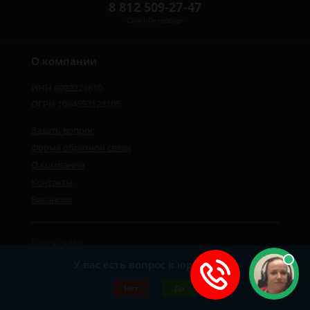
8 812 509-27-47
Санкт-Петербург
О компании
ИНН 8922221610
ОГРН 1084552123105
Задать вопрос
Форма обратной связи
О компании
Контакты
Вакансии
Карта сайта
Политика персональных данных
У вас есть вопрос к юристу?
©2019-2026 Все права защищены.
Нет
Да