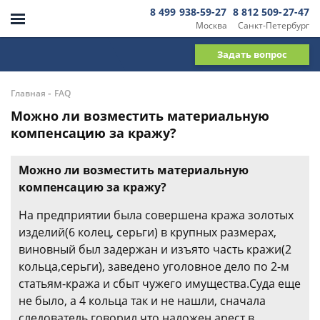
8 499 938-59-27
8 812 509-27-47
Москва
Санкт-Петербург
Задать вопрос
-
Главная
FAQ
Можно ли возместить материальную
компенсацию за кражу?
Можно ли возместить материальную
компенсацию за кражу?
На предприятии была совершена кража золотых
изделий(6 колец, серьги) в крупных размерах,
виновный был задержан и изъято часть кражи(2
кольца,серьги), заведено уголовное дело по 2-м
статьям-кража и сбыт чужего имущества.Суда еще
не было, а 4 кольца так и не нашли, сначала
следователь говорил что наложен арест в