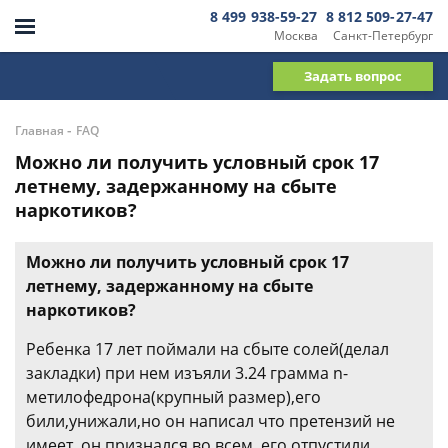
8 499 938-59-27
8 812 509-27-47
Москва
Санкт-Петербург
Задать вопрос
-
Главная
FAQ
Можно ли получить условный срок 17
летнему, задержанному на сбыте
наркотиков?
Можно ли получить условный срок 17
летнему, задержанному на сбыте
наркотиков?
Ребенка 17 лет поймали на сбыте солей(делал
закладки) при нем изъяли 3.24 грамма n-
метилофедрона(крупный размер),его
били,унижали,но он написал что претензий не
имеет, он признался во всем ,его отпустили