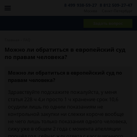
8 499 938-59-27
8 812 509-27-47
Москва
Санкт-Петербург
Задать вопрос
-
Главная
FAQ
Можно ли обратиться в европейский суд
по правам человека?
Можно ли обратиться в европейский суд по
правам человека?
Здравствуйте подскажите пожалуйста, у меня
статья 228 ч 4,и просто 1 ч хранение срок 10,6
осудили лишь по одним показаниям не
контрольной закупки ни слежки короче вообще
не чего лишь только показания одного человека,
сижу уже в общем 2 года с момента апелляции
прошёл год, сейчас жду ответа с кассационного