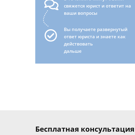
свяжется юрист и ответит на
ваши вопросы
Вы получаете развернутый
ответ юриста и знаете как
действовать
дальше
Бесплатная консультация