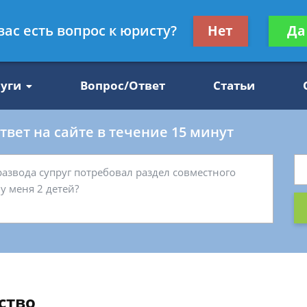
Получите консул
вас есть вопрос к юристу?
Нет
Да
47
бес
луги
Вопрос/Ответ
Статьи
вет на сайте в течение 15 минут
ство