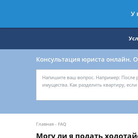
Москва
Санкт-Петербург
У 
8 499 938-59-27
8 812 509-27-
Ус
Консультация юриста онлайн. От
Главная
-
FAQ
Могу ли я подать ходотай