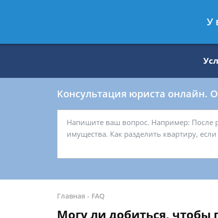
Москва
Санкт-Петербург
У 
8 499 938-59-27
8 812 509-27-
Ус
Консультация юриста онлайн. От
Главная
-
FAQ
Могу ли добиться, чтобы 