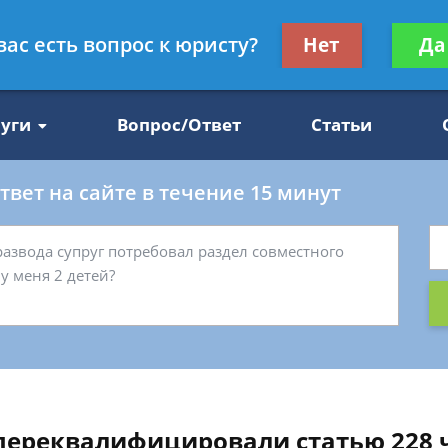
Получите консул
вас есть вопрос к юристу?
Нет
Да
47
бес
луги
Вопрос/Ответ
Статьи
вет на сайте в течение 15 минут
переквалифицировали статью 228 ч 2