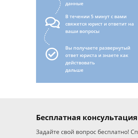
данные
В течении 5 минут с вами
свяжется юрист и ответит на
ваши вопросы
Вы получаете развернутый
ответ юриста и знаете как
действовать
дальше
Бесплатная консультация
Задайте свой вопрос бесплатно! С