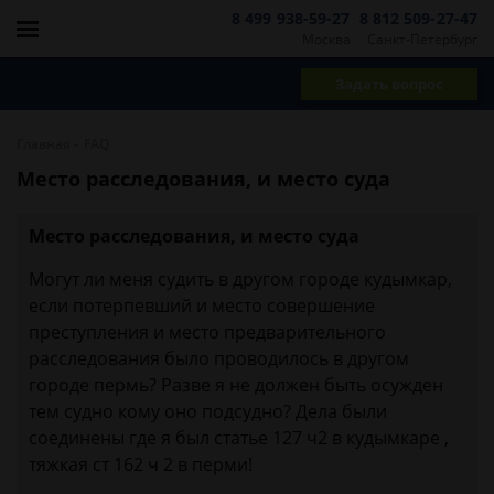
8 499 938-59-27
8 812 509-27-47
Москва
Санкт-Петербург
Задать вопрос
-
Главная
FAQ
Место расследования, и место суда
Место расследования, и место суда
Могут ли меня судить в другом городе кудымкар,
если потерпевший и место совершение
преступления и место предварительного
расследования было проводилось в другом
городе пермь? Разве я не должен быть осужден
тем судно кому оно подсудно? Дела были
соединены где я был статье 127 ч2 в кудымкаре ,
тяжкая ст 162 ч 2 в перми!