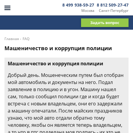
8 499 938-59-27
8 812 509-27-47
Москва
Санкт-Петербург
Задать вопрос
-
Главная
FAQ
Машеничество и коррупция полиции
Машеничество и коррупция полиции
Добрый день. Мошенеческим путем был отобран
мой автомобиль и документы на него. Подал
заявление в полицию и в угон. Машину нашел
сам, только сообщил полиции где и когда будет
встреча с новым владельцем, они его задержали
а машину опечатали. После майских праздников
узнаю, что мой авто отдали обратно тому
человеку, якобы он является теперь владельцем,
а то что в птс подделана моя подпись - их это не