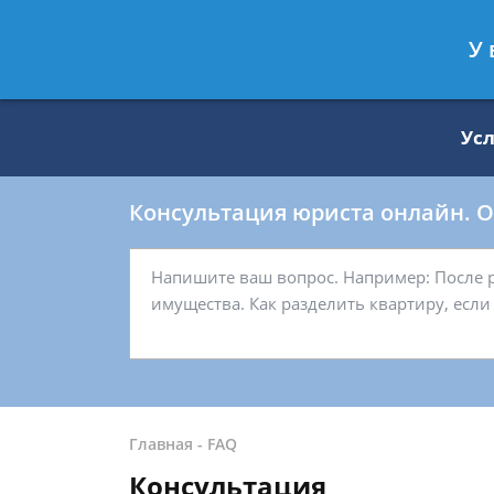
Москва
Санкт-Петербург
У 
8 499 938-59-27
8 812 509-27-
Ус
Консультация юриста онлайн. От
Главная
-
FAQ
Консультация