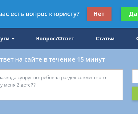
Получите консул
вас есть вопрос к юристу?
Нет
Да
47
бес
луги
Вопрос/Ответ
Статьи
вет на сайте в течение 15 минут