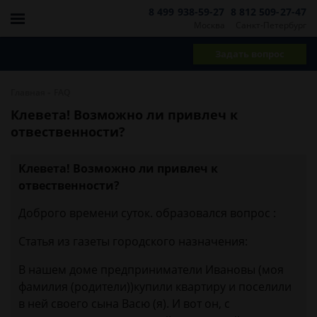
8 499 938-59-27
8 812 509-27-47
Москва
Санкт-Петербург
Задать вопрос
-
Главная
FAQ
Клевета! Возможно ли привлеч к
отвественности?
Клевета! Возможно ли привлеч к
отвественности?
Доброго времени суток. образовался вопрос :
Статья из газеты городского назначения:
В нашем доме предприниматели Ивановы (моя
фамилия (родители))купили квартиру и поселили
в ней своего сына Васю (я). И вот он, с