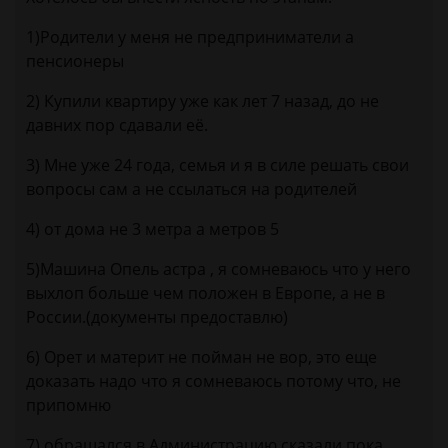
1)Родители у меня не предприниматели а
пенсионеры
2) Купили квартиру уже как лет 7 назад, до не
давних пор сдавали её.
3) Мне уже 24 года, семья и я в силе решать свои
вопросы сам а не ссылаться на родителей
4) от дома не 3 метра а метров 5
5)Машина Опель астра , я сомневаюсь что у него
выхлоп больше чем положен в Европе, а не в
России.(документы предоставлю)
6) Орет и материт не пойман не вор, это еще
доказать надо что я сомневаюсь потому что, не
припомню
7) обращался в Администрацию сказали пока