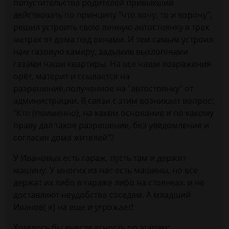
попустительства родителей привыкший
действовать по принципу "что хочу, то и ворочу",
решил устроить свою личную автостоянку в трех
метрах от дома под окнами. И тем самым устроил
нам газовую камеру, задымив выхлопными
газами наши квартиры. На все наши возражения
орёт, материт и ссылается на
разрешение,полученное на "автостоянку" от
администрации. В связи с этим возникает вопрос:
"Кто (поименно), на каком основание и по какому
праву дал такое разрешение, без уведомления и
согласия дома жителей"?
У Ивановых есть гараж, пусть там и держит
машину. У многих из нас есть машины, но все
держат их либо в гараже либо на стоянках. и не
доставляют неудобства соседям. А младший
Иванов( я) на еще и угрожает!
Хотелось бы внести ясность по этапам: