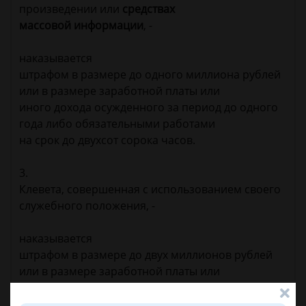
произведении или
средствах
массовой информации
, -
наказывается
штрафом в размере до одного миллиона рублей
или в размере заработной платы или
иного дохода осужденного за период до одного
года либо обязательными работами
на срок до двухсот сорока часов.
3.
Клевета, совершенная с использованием своего
служебного положения, -
наказывается
штрафом в размере до двух миллионов рублей
или в размере заработной платы или
иного дохода осужденного за период до двух лет
либо обязательными работами на