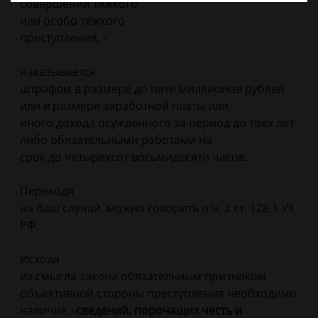
совершении тяжкого
или особо тяжкого
преступления, -
наказывается
штрафом в размере до пяти миллионов рублей
или в размере заработной платы или
иного дохода осужденного за период до трех лет
либо обязательными работами на
срок до четырехсот восьмидесяти часов.
Переходя
на Ваш случай, можно говорить о ч. 2 ст. 128.1 УК
РФ.
Исходя
из смысла закона обязательным признаком
объективной стороны преступления необходимо
наличие «
сведений, порочащих честь и