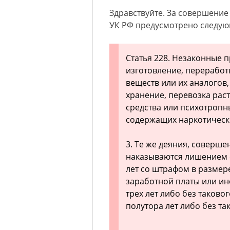
Здравствуйте. За совершение 
УК РФ предусмотрено следую
Статья 228. Незаконные п
изготовление, переработ
веществ или их аналогов
хранение, перевозка рас
средства или психотропны
содержащих наркотическ
3. Те же деяния, соверш
наказываются лишением с
лет со штрафом в размере
заработной платы или ин
трех лет либо без таково
полутора лет либо без та