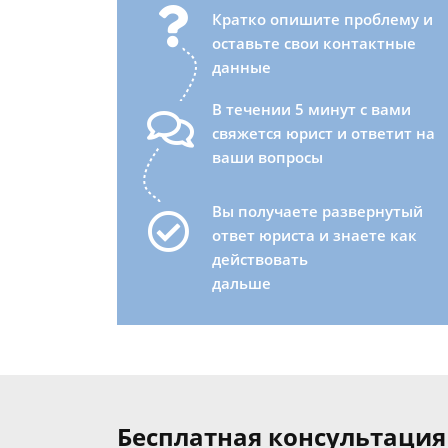
Кратко опишите проблему и
оставьте свои контактные
данные
В течении 5 минут с вами
свяжется юрист и ответит на
ваши вопросы
Вы получаете развернутый
ответ юриста и знаете как
действовать
дальше
Бесплатная консультация