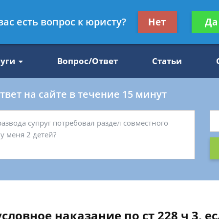
Получите консул
вас есть вопрос к юристу?
Нет
Да
47
бес
луги
Вопрос/Ответ
Статьи
вет на сайте в течение 15 минут
ловное наказание по ст 228 ч 3, е