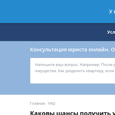
Москва
Санкт-Петербург
У 
8 499 938-59-27
8 812 509-27-
Ус
Консультация юриста онлайн. От
Главная
-
FAQ
Каковы шансы получить ус