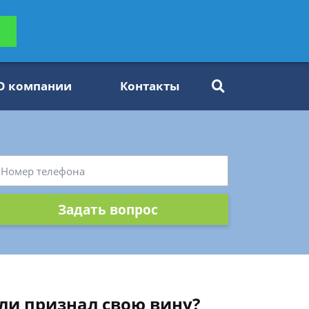
ьтацию
Задать вопрос
платно
О компании
Контакты
Задать вопрос
сли признал свою вину?