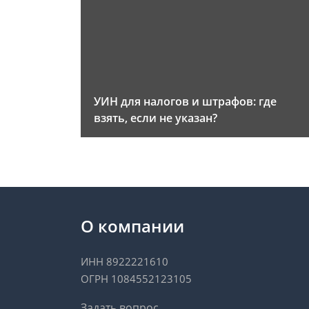
УИН для налогов и штрафов: где
взять, если не указан?
О компании
ИНН 8922221610
ОГРН 1084552123105
Задать вопрос