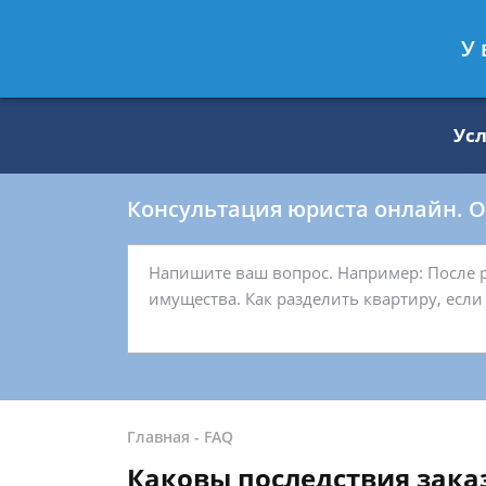
Москва
Санкт-Петербург
У 
8 499 938-59-27
8 812 509-27-
Ус
Консультация юриста онлайн. От
Главная
-
FAQ
Каковы последствия зака