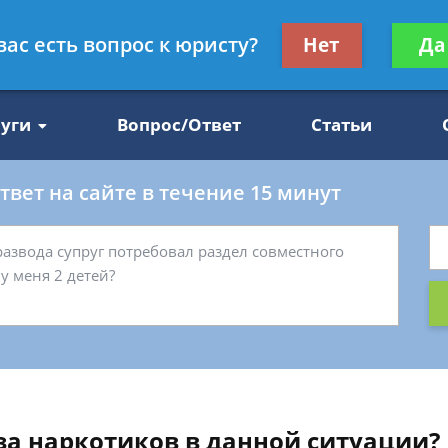
Получите консул
вас есть вопрос к юристу?
Нет
Да
47
бес
луги
Вопрос/Ответ
Статьи
вет на сайте в течение 15 минут
за наркотиков в данной ситуации?