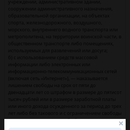
учреждении, административном здании,
сооружении административного назначения,
образовательной организации, на объектах
спорта, железнодорожного, воздушного,
морского, внутреннего водного транспорта или
метрополитена, на территории воинской части, в
общественном транспорте либо помещениях,
используемых для развлечений или досуга;
б) с использованием средств массовой
информации либо электронных или
информационно-телекоммуникационных сетей
(включая сеть «Интернет»), — наказывается
лишением свободы на срок от пяти до
двенадцати лет со штрафом в размере до пятисот
тысяч рублей или в размере заработной платы
или иного дохода осужденного за период до трех
лет либо без такового и с ограничением свободы
на срок до одного года либо без такового.
3. Деяния, предусмотренные частями первой или