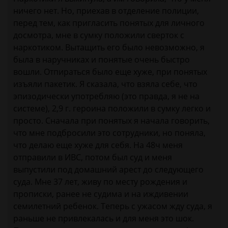
ничего нет. Но, приехав в отделение полиции,
перед тем, как пригласить понятых для личного
досмотра, мне в сумку положили сверток с
наркотиком. Вытащить его было невозможно, я
была в наручниках и понятые очень быстро
вошли. Отпираться было еще хуже, при понятых
изъяли пакетик. Я сказала, что взяла себе, что
эпизодически употребляю (это правда, я не на
системе), 2,9 г. героина положили в сумку легко и
просто. Сначала при понятых я начала говорить,
что мне подбросили это сотрудники, но поняла,
что делаю еще хуже для себя. На 48ч меня
отправили в ИВС, потом был суд и меня
выпустили под домашний арест до следующего
суда. Мне 37 лет, живу по месту рождения и
прописки, ранее не судима и на иждивении
семилетний ребенок. Теперь с ужасом жду суда, я
раньше не привлекалась и для меня это шок.