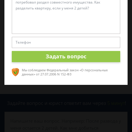
Была ли эта статья для вас полезной?
0
0
Поделиться:
Задать вопрос
Мы соблюдаем Федеральный закон «О персональных
данных»
от 27.07.2006 N 152-ФЗ
Задайте вопрос и юрист ответит вам через
5 минут
!