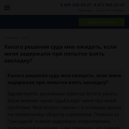
8 499 938-59-27
8 812 509-27-47
Москва
Санкт-Петербург
Задать вопрос
-
Главная
FAQ
Какого решения суда мне ожидать, если
меня задержали при попытке взять
закладку?
Какого решения суда мне ожидать, если меня
задержали при попытке взять закладку?
Здравствуйте, уважаемые юристы! Хотела узнать
Ваше мнение: какая судьба ждет меня при моей
проблеме. Мой вопрос связан с уголовным делом
по незаконному обороту наркотиков. Поехала за
"закладкой" и меня задержали оперативники.
Наркотики я выкинула, а им говорила, что у меня