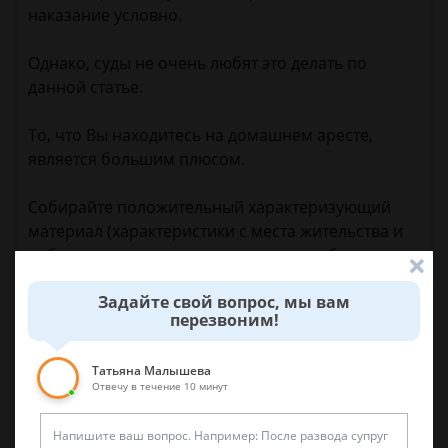
наказание условно.
Однако, суды не очень любят это делать по
данной статье.
То, что Вы находитесь на домашнем аресте,
является большим плюсом.
Собирайте положительный характеризующий
материал (характеристики с места жительства и
работы, свидетельство о рождении ребенка,
хронические заболевания, инвалидности и т.п.).
Задайте свой вопрос, мы вам
Может быть получится.
перезвоним!
Татьяна Малышева
Отвечу в течение 10 минут
3 ноября 2018 г. 10:45
Спросить юриста