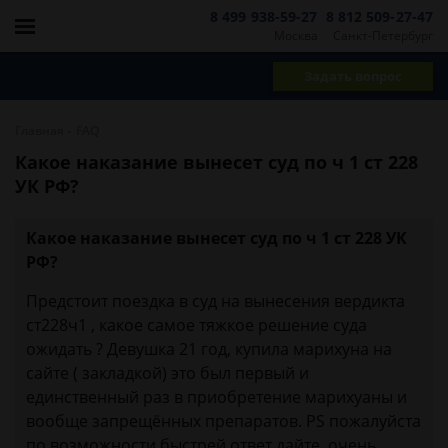
8 499 938-59-27
8 812 509-27-47
Москва
Санкт-Петербург
Задать вопрос
-
Главная
FAQ
Какое наказание вынесет суд по ч 1 ст 228
УК РФ?
Какое наказание вынесет суд по ч 1 ст 228 УК
РФ?
Предстоит поездка в суд на вынесения вердикта
ст228ч1 , какое самое тяжкое решение суда
ожидать ? Девушка 21 год, купила марихуна на
сайте ( закладкой) это был первый и
единственный раз в приобретение марихуаны и
вообще запрещённых препаратов. PS пожалуйста
по возможности быстрей ответ дайте, очень