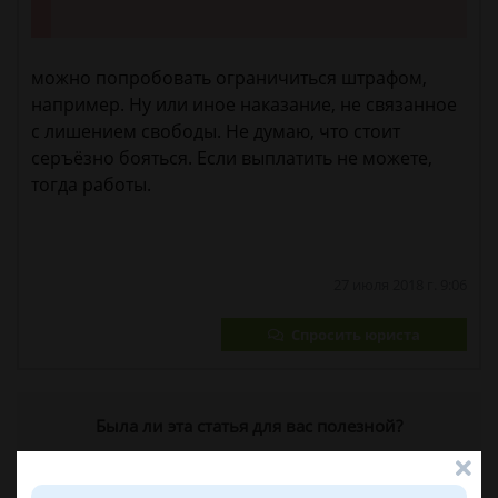
можно попробовать ограничиться штрафом,
например. Ну или иное наказание, не связанное
с лишением свободы. Не думаю, что стоит
серъёзно бояться. Если выплатить не можете,
тогда работы.
27 июля 2018 г. 9:06
Спросить юриста
Была ли эта статья для вас полезной?
0
0