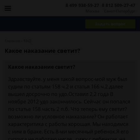
8 499 938-59-27
8 812 509-27-47
Москва
Санкт-Петербург
Задать вопрос
-
Главная
FAQ
Какое наказание светит?
Какое наказание светит?
Здравствуйте. у меня такой вопрос-мой муж был
судим по статьям 158 ч.2 и статья 166 ч.2.далее
вышел досрочно по удо.Оставил 2,2 года В
ноябре 2012 удо закончилось. Сейчас он попался
по статье 158 часть 2 п.б. Что теперь ему светит?
возможно ли условное накказание? Он работает
характеритика с работы хорошая. Мы находимся
с ним в браке. Есть 8-ми месячный ребенок.Я его
супруга не работаю нигде , сижу с ребенком, на