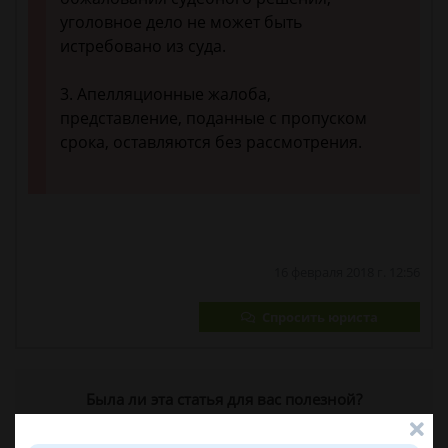
уголовное дело не может быть
истребовано из суда.
3. Апелляционные жалоба,
представление, поданные с пропуском
срока, оставляются без рассмотрения.
16 февраля 2018 г. 12:56
Спросить юриста
Была ли эта статья для вас полезной?