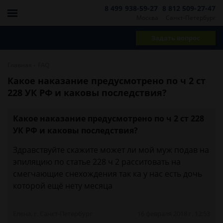
8 499 938-59-27
8 812 509-27-47
Москва
Санкт-Петербург
Задать вопрос
-
Главная
FAQ
Какое наказание предусмотрено по ч 2 ст
228 УК РФ и каковы последствия?
Какое наказание предусмотрено по ч 2 ст 228
УК РФ и каковы последствия?
Здравствуйте скажите может ли мой муж подав на
эпиляцию по статье 228 ч 2 расситовать на
смегчающие снехождения так ка у нас есть дочь
которой ещё нету месяца
Елена, г. Санкт-Петербург
16 февраля 2018 г. 12:53