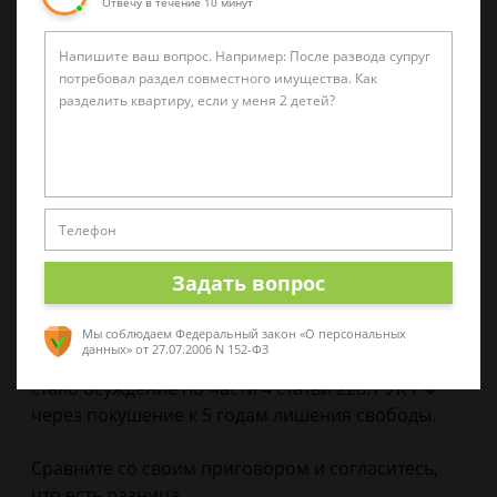
Отвечу в течение 10 минут
С аналогичной просьбой обратитесь к прокурору
Ростовской области, который, по идее, может (не
говорю, Что должен) принести на приговор
кассационное представление.
Эксперты скажут, что поезд ушел, но им будет
трудно возразить, что по каждому второму делу
по части 3 статьи 30 — части 4 статьи 228.1 УК РФ
при признании вины и раскаянии наказание
Задать вопрос
назначается близкое к минимальному или с
применением ст. 64 УК РФ.
Мы соблюдаем Федеральный закон «О персональных
данных»
от 27.07.2006 N 152-ФЗ
Моим последним делом (приговор от 01.11.2018)
стало осуждение по части 4 статьи 228.1 УК РФ
через покушение к 5 годам лишения свободы.
Сравните со своим приговором и согласитесь,
что есть разница.