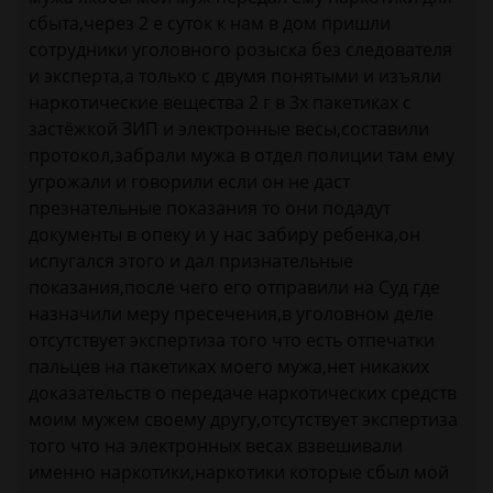
сбыта,через 2 е суток к нам в дом пришли
сотрудники уголовного розыска без следователя
и эксперта,а только с двумя понятыми и изъяли
наркотические вещества 2 г в 3х пакетиках с
застёжкой ЗИП и электронные весы,составили
протокол,забрали мужа в отдел полиции там ему
угрожали и говорили если он не даст
презнательные показания то они подадут
документы в опеку и у нас забиру ребенка,он
испугался этого и дал признательные
показания,после чего его отправили на Суд где
назначили меру пресечения,в уголовном деле
отсутствует экспертиза того что есть отпечатки
пальцев на пакетиках моего мужа,нет никаких
доказательств о передаче наркотических средств
моим мужем своему другу,отсутствует экспертиза
того что на электронных весах взвешивали
именно наркотики,наркотики которые сбыл мой