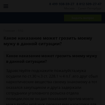
8 499 938-59-27
8 812 509-27-47
Москва
Санкт-Петербург
Задать вопрос
-
Главная
FAQ
Какое наказание может грозить моему
мужу в данной ситуации?
Какое наказание может грозить моему мужу
в данной ситуации?
Здравствуйте подскажите пожалуйста,мужа
осудили по ст.30 ч.3 ст. 228.1 ч 4 п.Г ,его друг сбыл
наркотические вещества своему знакомому а тот
оказался закупщиком и друга задержали
сотрудники уголовного розыска отдела
полиции,после он дал показания против моего
мужа якобы мой муж передал ему наркотики для