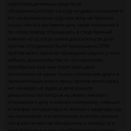
наркотики,денежных средств не
обнаружено,эксперт на суду не давал показания и
его не вызывали,на суду муж вину не признал
сказал что его заставили дать такие показания и
по этому поводу обращались в следственный
комитет но за отсутствием доказательств дело
против сотрудников было прекращено,ОРМ
против моего мужа не проводили закупки у него
небыло, доказательства то что наркотики
приобретал мой муж отсутствует,дело
построенно на одних только показаниях друга и
признательных моего мужа, против моего мужа
нет не видео не аудио,в деле указали
доказательства которые не имеют никакого
отношения к делу а именно компьютер ,планшет
и телефон которые просто изъяли с квартиры где
мы проживали ,и в протоколах осмотра указано
что в них ничего не обнаружено,а почему то в
дело вписали как вещ.доки!!прошли мы только