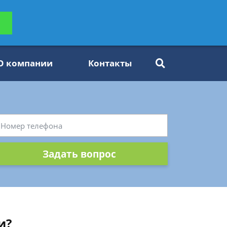
ьтацию
Задать вопрос
платно
О компании
Контакты
Задать вопрос
и?