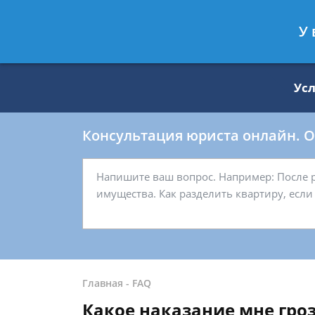
Москва
Санкт-Петербург
У 
8 499 938-59-27
8 812 509-27-
Ус
Консультация юриста онлайн. От
Главная
-
FAQ
Какое наказание мне гро