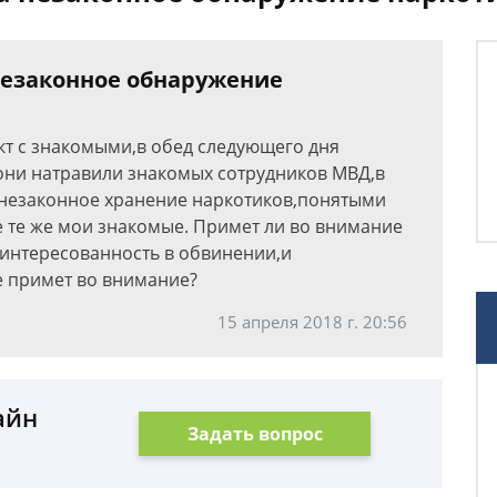
 незаконное обнаружение
т с знакомыми,в обед следующего дня
 они натравили знакомых сотрудников МВД,в
 незаконное хранение наркотиков,понятыми
се те же мои знакомые. Примет ли во внимание
аинтересованность в обвинении,и
е примет во внимание?
15 апреля 2018 г. 20:56
айн
Задать вопрос