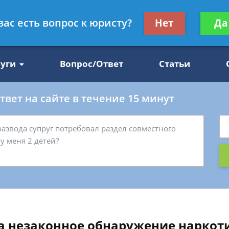
Получите консул
вас есть вопрос к юристу?
Нет
Да
47
бес
луги
Вопрос/Ответ
Статьи
вет на сайте в течение 15 минут
за незаконное обнаружение наркот