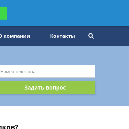
ьтацию
Задать вопрос
платно
О компании
Контакты
Задать вопрос
иков?