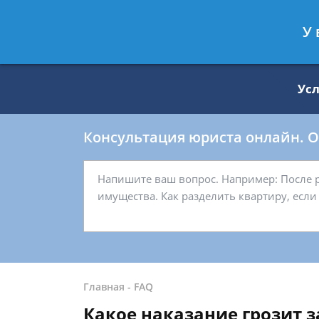
Москва
Санкт-Петербург
У 
8 499 938-59-27
8 812 509-27-
Ус
Консультация юриста онлайн. От
Главная
-
FAQ
Какое наказание грозит 