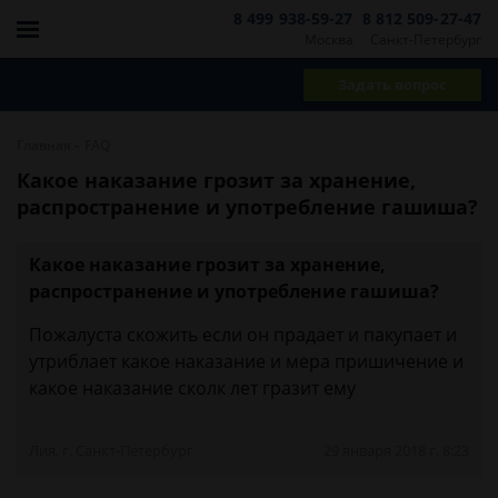
8 499 938-59-27
8 812 509-27-47
Москва
Санкт-Петербург
Задать вопрос
-
Главная
FAQ
Какое наказание грозит за хранение,
распространение и употребление гашиша?
Какое наказание грозит за хранение,
распространение и употребление гашиша?
Пожалуста скожить если он прадает и пакупает и
утриблает какое наказание и мера пришичение и
какое наказание сколк лет гразит ему
Лия, г. Санкт-Петербург
29 января 2018 г. 8:23