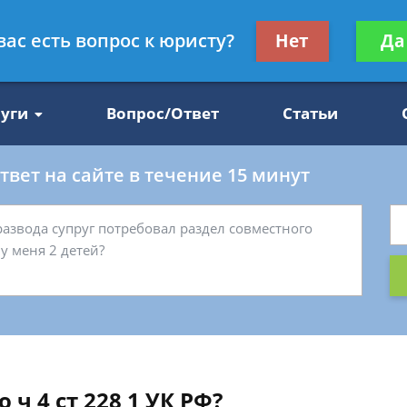
Получите консул
вас есть вопрос к юристу?
Нет
Да
47
бес
луги
Вопрос/Ответ
Статьи
вет на сайте в течение 15 минут
 ч 4 ст 228 1 УК РФ?