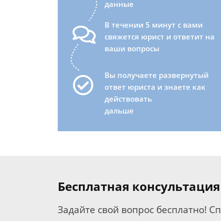
данные
В течении 5 минут с вами
свяжется юрист и ответит на
ваши вопросы
Вы получаете развернутый
ответ юриста и знаете как
действовать
дальше
Бесплатная консультация
Задайте свой вопрос бесплатно! С