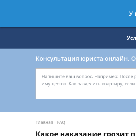
Москва
Санкт-Петербург
У 
8 499 938-59-27
8 812 509-27-
Ус
Консультация юриста онлайн. От
Главная
-
FAQ
Какое наказание грозит по