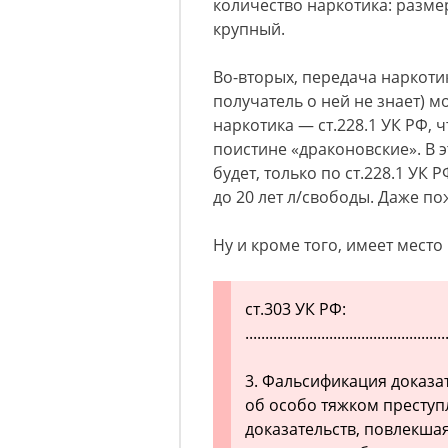
количество наркотика: разме
крупный.
Во-вторых, передача наркотик
получатель о ней не знает) 
наркотика — ст.228.1 УК РФ, 
поистине «драконовские». В э
будет, только по ст.228.1 УК 
до 20 лет л/свободы. Даже п
Ну и кроме того, имеет место
ст.303 УК РФ:
..................................................
3. Фальсификация доказа
об особо тяжком преступ
доказательств, повлекша