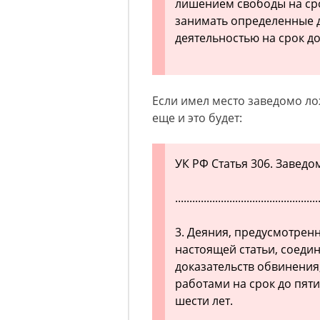
лишением свободы на с
занимать определенные 
деятельностью на срок до 
Если имел место заведомо л
еще и это будет:
УК РФ Статья 306. Завед
..................................................
3. Деяния, предусмотрен
настоящей статьи, соеди
доказательств обвинени
работами на срок до пят
шести лет.