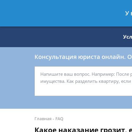
Москва
Санкт-Петербург
У 
8 499 938-59-27
8 812 509-27-
Ус
Консультация юриста онлайн. От
Главная
-
FAQ
Какое наказание грозит, 