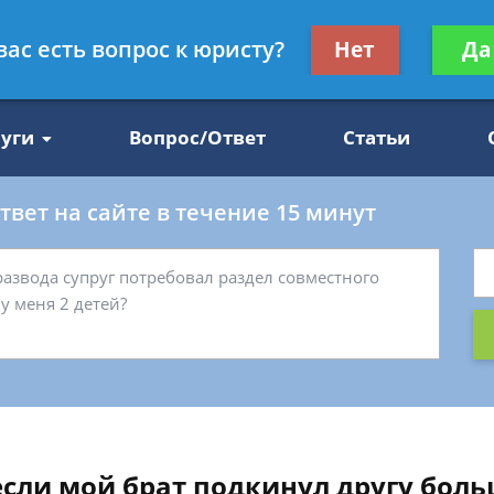
Получите консул
вас есть вопрос к юристу?
Нет
Да
47
бес
луги
Вопрос/Ответ
Статьи
вет на сайте в течение 15 минут
если мой брат подкинул другу бол