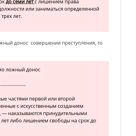
рок
до семи лет
с лишением права
должности или заниматься определенной
трех лет.
ожный донос совершении преступления, то
омо ложный донос
......................
ные частями первой или второй
ненные с искусственным созданием
я, — наказываются принудительными
и лет либо лишением свободы на срок до