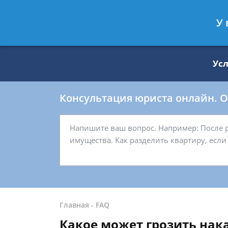
Москва
Санкт-Петербург
У 
8 499 938-59-27
8 812 509-27-
Ус
Консультация юриста онлайн. От
Главная
-
FAQ
Какое может грозить нака