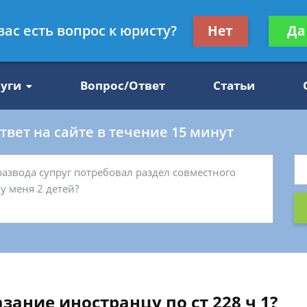
Получите консул
вас есть вопрос к юристу?
Нет
Да
47
бес
луги
Вопрос/Ответ
Статьи
вет на сайте в течение 15 минут
зание иностранцу по ст 228 ч 1?