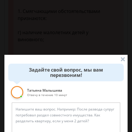
1. Смягчающими обстоятельствами
признаются:
г) наличие малолетних детей у
виновного;
Задайте свой вопрос, мы вам
перезвоним!
28 октября 2018 г. 21:48
Татьяна Малышева
Спросить юриста
Отвечу в течение 10 минут
Была ли эта статья для вас полезной?
0
0