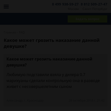
8 499 938-59-27
8 812 509-27-47
Москва
Санкт-Петербург
Задать вопрос
-
Главная
FAQ
Какое может грозить наказание данной
девушке?
Какое может грозить наказание данной
девушке?
Любимую подставили взяла у дилера 0.7
марихуаны сделали контрольную она в разводе
живет с несовершелетним сыном
Александр, г. Краснодар
28 октября 2018 г. 21:42