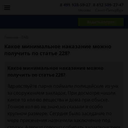
8 499 938-59-27
8 812 509-27-47
Москва
Санкт-Петербург
Задать вопрос
-
Главная
FAQ
Какое минимальное наказание можно
получить по статье 228?
Какое минимальное наказание можно
получить по статье 228?
Здравствуйте парня поймали полицейские из унк
за сооружением закладок. При досмотре нашли
какое то кол-во вещества и дома при обыске.
Точное кол-во не знаю,но сказали в особо
крупном размере. Сегрдня было заседание по
мере присечения.назначили заключение под
стражу. Адвокат говорит собирать характеристики