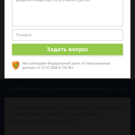
Была ли эта статья для вас полезной?
0
0
Поделиться:
Задать вопрос
Мы соблюдаем Федеральный закон «О персональных
данных»
от 27.07.2006 N 152-ФЗ
Задайте вопрос и юрист ответит вам через
5 минут
!