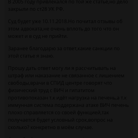
В 2005 году привлекался по той же статье,но дело
закрыли по ст28 УК РФ.
Суд будет уже 10.11.2018.Но почитал отзывы об
этом адвоката,не очень вплоть до того что он
может и в суд не прийти.
Заранее благодарю за ответ,какие санкции по
этой статье я знаю.
Прошу дать ответ могу ли я рассчитывать на
штраф или наказание не связанное с лишением
свободы,врачи в СПИД центре говорят что
физический труд с ВИЧ и гипатитом
противопоказан т.к идёт нагрузка на печень,а т.к
иммунная система поддержана атаке ВИЧ печень
плохо справляется со своей функцией,так
получается будет условный срок,вопрос на
сколько? конкретно в моём случае.