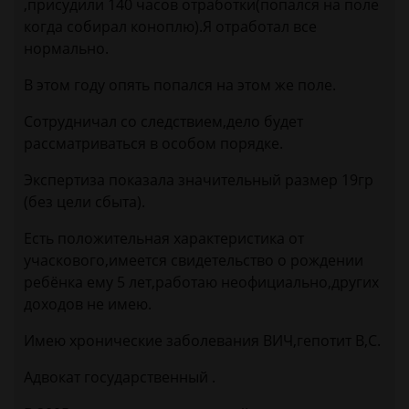
,присудили 140 часов отработки(попался на поле
когда собирал коноплю).Я отработал все
нормально.
В этом году опять попался на этом же поле.
Сотрудничал со следствием,дело будет
рассматриваться в особом порядке.
Экспертиза показала значительный размер 19гр
(без цели сбыта).
Есть положительная характеристика от
учаскового,имеется свидетельство о рождении
ребёнка ему 5 лет,работаю неофициально,других
доходов не имею.
Имею хронические заболевания ВИЧ,гепотит В,С.
Адвокат государственный .