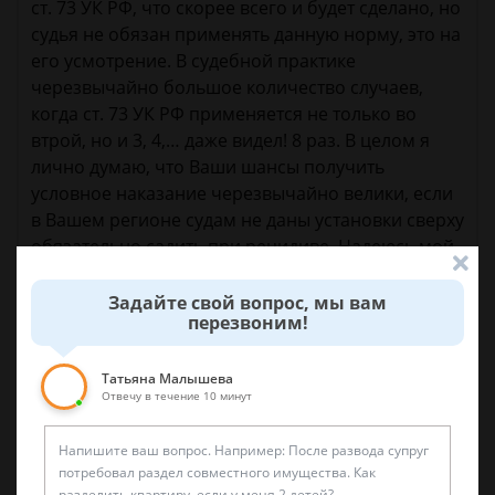
ст. 73 УК РФ, что скорее всего и будет сделано, но
судья не обязан применять данную норму, это на
его усмотрение. В судебной практике
черезвычайно большое количество случаев,
когда ст. 73 УК РФ применяется не только во
втрой, но и 3, 4,… даже видел! 8 раз. В целом я
лично думаю, что Ваши шансы получить
условное наказание черезвычайно велики, если
в Вашем регионе судам не даны установки сверху
обязательно садить при рецидиве. Надеюсь мой
коментарий был Вам полезен)
Задайте свой вопрос, мы вам
перезвоним!
15 ноября 2018 г. 10:11
Татьяна Малышева
Отвечу в течение 10 минут
Спросить юриста