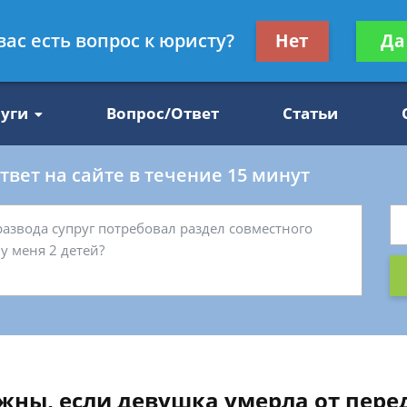
Получите консул
вас есть вопрос к юристу?
Нет
Да
47
бес
луги
Вопрос/Ответ
Статьи
вет на сайте в течение 15 минут
жны, если девушка умерла от пере