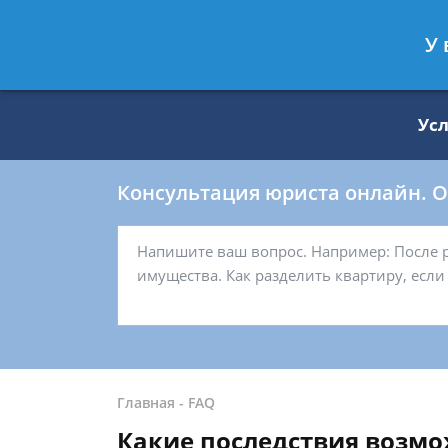
Москва
Санкт-Петербург
У 
8 499 938-59-27
8 812 509-27-
Ус
Консультация юриста онлайн. От
Главная
-
FAQ
Какие последствия возмо