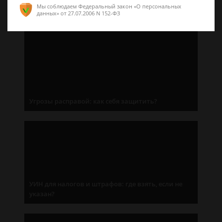
Мы соблюдаем Федеральный закон «О персональных
адвоката
данных»
от 27.07.2006 N 152-ФЗ
Угрозы расправой: как себя защитить?
УИН для налогов и штрафов: где взять, если не
указан?