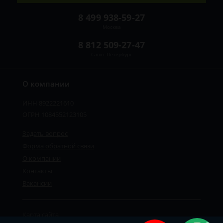
8 499 938-59-27
Москва
8 812 509-27-47
Санкт-Петербург
О компании
ИНН 8922221610
ОГРН 1084552123105
Задать вопрос
Форма обратной связи
О компании
Контакты
Вакансии
Карта сайта