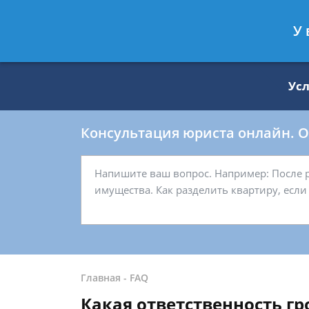
Москва
Санкт-Петербург
У 
8 499 938-59-27
8 812 509-27-
Ус
Консультация юриста онлайн. От
Главная
-
FAQ
Какая ответственность гро