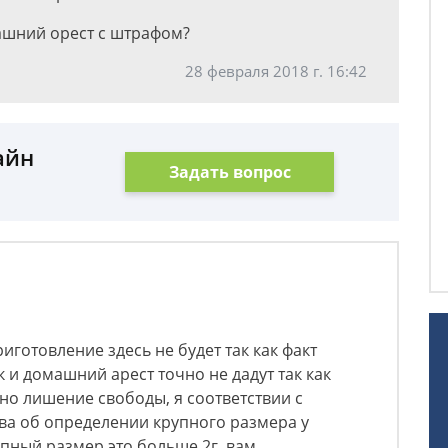
ашний орест с штрафом?
28 февраля 2018 г. 16:42
айн
Задать вопрос
иготовление здесь не будет так как факт
к и домашний арест точно не дадут так как
но лишение свободы, я соответствии с
ва об определении крупного размера у
пный размер это больше 2г, вам