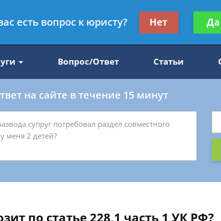
Получите консул
вас есть вопрос к юристу?
Нет
Да
47
бес
луги
Вопрос/Ответ
Статьи
вет на сайте в течение 15 минут
зит по статье 228,1 часть 1 УК РФ?