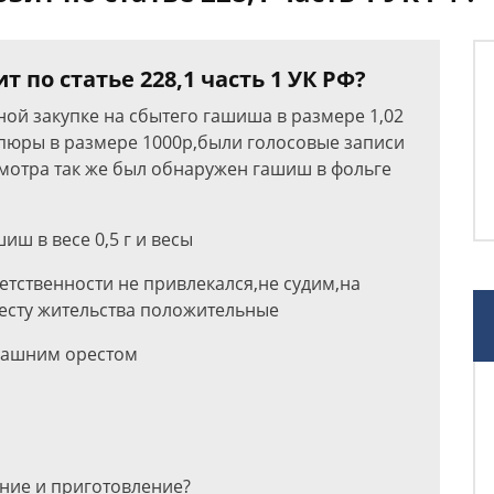
т по статье 228,1 часть 1 УК РФ?
ой закупке на сбытего гашиша в размере 1,02
упюры в размере 1000р,были голосовые записи
мотра так же был обнаружен гашиш в фольге
ш в весе 0,5 г и весы
етственности не привлекался,не судим,на
месту жительства положительные
машним орестом
ение и приготовление?