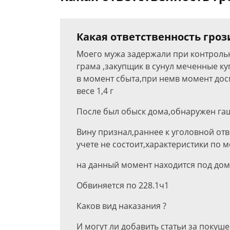
Какая ответственность грози
Моего мужа задержали при контрольн
грама ,закупщик в сунул меченные к
в момент сбыта,при немв момент дос
весе 1,4 г
После был обыск дома,обнаружен гаши
Вину признал,раннее к уголовной отв
учете не состоит,характеристики по 
на данный момент находится под до
Обвиняется по 228.1ч1
Каков вид наказания ?
И могут ли добавить статьи за покуш